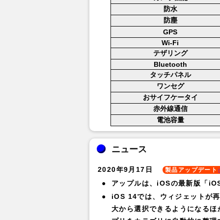
防水
防塵
GPS
Wi-Fi
テザリング
Bluetooth
タッチパネル
ワンセグ
おサイフケータイ
赤外線通信
電池容量
ニュース
2020年9月17日
製品アップデート
アップルは、iOSの最新版「iO
iOS 14では、ウィジェット
大から選択できるようになるほか