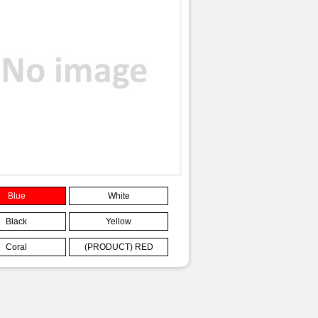
Blue
White
Black
Yellow
Coral
(PRODUCT) RED