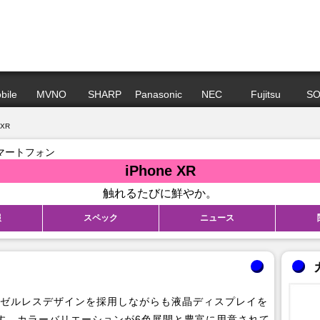
bile
MVNO
SHARP
Panasonic
NEC
Fujitsu
SO
 XR
スマートフォン
iPhone XR
触れるたびに鮮やか。
報
スペック
ニュース
 X」のベゼルレスデザインを採用しながらも液晶ディスプレイを
す。カラーバリエーションが6色展開と豊富に用意されて