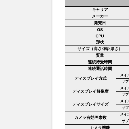
キャリア
メーカー
発売日
OS
CPU
形状
サイズ（高さ×幅×厚さ）
質量
連続待受時間
連続通話時間
メイ
ディスプレイ方式
サブ
メイ
ディスプレイ解像度
サブ
メイ
ディスプレイサイズ
サブ
メイ
カメラ有効画素数
サブ
カメラ機能