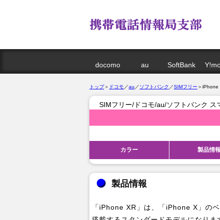
docomo
au
SoftBank
Y!mo
トップ
＞
ドコモ
／
au
／
ソフトバンク
／
SIMフリー
＞iPhone
SIMフリー/ドコモ/au/ソフトバンク 
カラー
製品情
製品情報
「iPhone XR」は、「iPhone
搭載するスタンダードモデルになりま