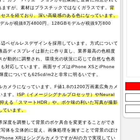
わされますが、素材はプラスチックではなくガラスです。
背
ロセスを経ており、深い高級感のある色になっています。
デルが税抜8万4800円、128GBモデルが税抜9万800
。
4辺ベゼルレスデザインを採用しています。方式について
この液晶ディスプレイは新たに作り直し、業界最高の色精度
スが動的に調整され、環境光の状況に応じて自然な色表
も対応しています。画面サイズはiPhone XSとiPhone
大輝度についても625cd/m2と非常に明るいです。
グルカメラになっています。F値1.8の1200万画素広角カメ
います。
ISP（イメージシグナルプロセッサ）やNeural
びを抑える「スマートHDR」や、ボケ味の利いた写真が撮影
しています。
界深度を調整して背景のボケ具合を変更することができ
被写体を立体的に捉え、画像処理を施すことで背景のぼけ
hone XRはシングルカメラですがAIの力で実現してい