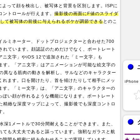
械学習によって顔を検出し、被写体と背景を区別します。ISPに
コントロールが行えます。
撮影後の画面にF値のスライダ
連動して被写体の前後に与えられるボケが調節できる
とのこ
イルミネーター、ドットプロジェクターと合わせた700
搭載されています。顔認証のためだけでなく、ポートレート
ニ文字」やiOS 12で追加された「ミー文字」も
ています。「アニ文字」はアニメーションが可能な絵文字の
上の異なる筋肉の動きを解析し、サルなどのキャラクター
くれます。口を開けたり、首を傾けたりして相手にメッ
iPhone
ます。「ミー文字」は、「アニ文字」のキャラクターの
っぽい顔が作れるような機能になります。ポートレート
された精緻な深度マップによって、撮影後でも深度コントロ
す。
大水深1メートルで30分間耐えることができます。また、
れても大丈夫であると謳っています。強靭なガラスと航
の隙間を精密に組み合わせることで実現しています。。
Am