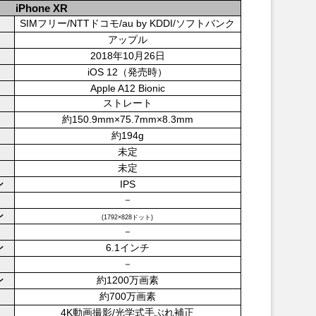
iPhone XR
SIMフリー/NTTドコモ/au by KDDI/ソフトバンク
アップル
2018年10月26日
iOS 12（発売時）
Apple A12 Bionic
ストレート
約150.9mm×75.7mm×8.3mm
約194g
未定
未定
IPS
ン
－
ン
(1792×828ドット)
－
6.1インチ
ン
－
約1200万画素
ン
約700万画素
4K動画撮影/光学式手ぶれ補正