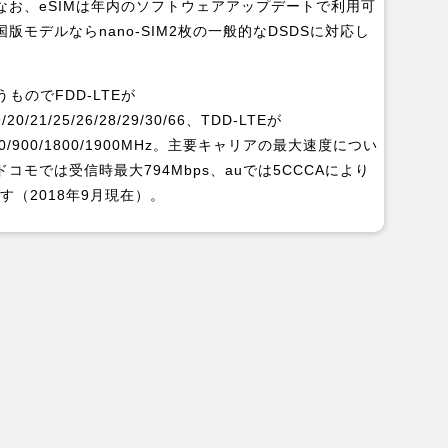
なお、eSIMは年内のソフトウェアアップデートで利用可
モデルならnano-SIM2枚の一般的なDSDSに対応し
ものでFDD-LTEが
/19/20/21/25/26/28/29/30/66、TDD-LTEが
)が850/900/1800/1900MHz。主要キャリアの最大速度につい
モでは受信時最大794Mbps、auでは5CCCAにより
す（2018年9月現在）。