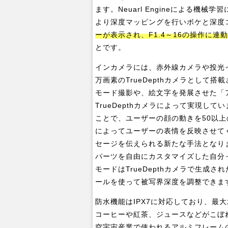
ます。Neuarl Engineによる機
より深度マッピングを行いボケと深度
ーが表示され、F1.4～16の操作に
とです。
インカメラには、赤外線カメラや投光
万画素のTrueDepthカメラとして
モード撮影や、絵文字を発展させた「ア
TrueDepthカメラによって実現し
ことで、ユーザーの顔の動きを50以
によってユーザーの表情を反映させて
セージを伝えられる新たな手法となり
パーツを自由にカスタマイズした自分
モードはTrueDepthカメラで生成
ールを使って被写界深度を調整できま
防水機能はIPX7に対応しており、最
コーヒーや紅茶、ジュースなどがこぼ
空宇宙産業で使われるアルミフレーム