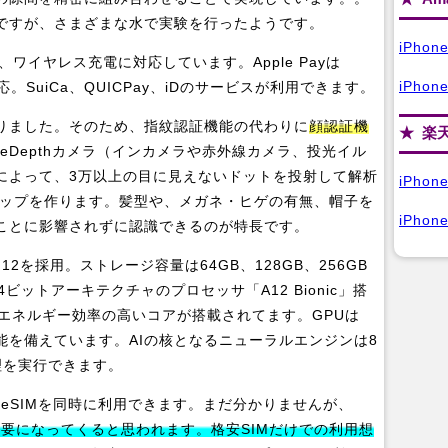
ですが、さまざまな水で実験を行ったようです。
iPho
で、ワイヤレス充電に対応しています。Apple Payは
iPhon
応。SuiCa、QUICPay、iDのサービスが利用できます。
りました。そのため、指紋認証機能の代わりに
顔認証機
楽
ueDepthカメラ（インカメラや赤外線カメラ、投光イル
によって、3万以上の目に見えないドットを投射して解析
iPho
マップを作ります。髪型や、メガネ・ヒゲの有無、帽子を
iPhon
ことに影響されずに認識できるのが特長です。
12を採用。ストレージ容量は64GB、128GB、256GB
ビットアーキテクチャのプロセッサ「A12 Bionic」搭
エネルギー効率の高いコアが搭載されてます。GPUは
性能を備えています。AIの核となるニューラルエンジンは8
理を実行できます。
ジタルeSIMを同時に利用できます。まだ分かりませんが、
必要になってくると思われます。格安SIMだけでの利用想