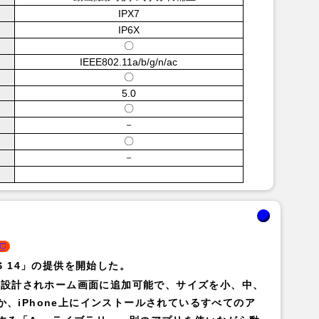
IPX7
IP6X
〇
IEEE802.11a/b/g/n/ac
〇
5.0
〇
－
〇
－
S 14」の提供を開始した。
が再設計されホーム画面に追加可能で、サイズを小、中、
、iPhone上にインストールされているすべてのア