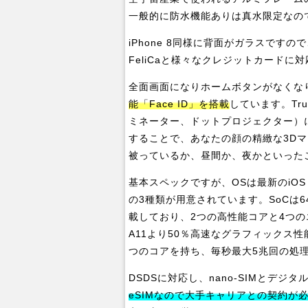
一般的に防水機能ありは真水限定なの
iPhone 8同様に背面がガラスですの
FeliCaと様々なクレジットカードに対
全面画面になりホームボタンがなくな
能「Face ID」を搭載
しています。Tr
ミネーター、ドットプロジェクター）
することで、あなたの顔の精緻な3D
被っているか、昼間か、夜かといった
基本スペックですが、OSは最新のiOS 
の3種類が用意されています。SoCは64
載しており、2つの高性能コアと4つの
A11より50％高速なグラフィックス
つのコアを持ち、毎秒最大5兆回の処
DSDSに対応し、nano-SIMとデ
eSIMなので大手キャリアとの契約が