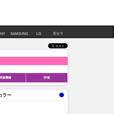
京セラ
NY
SAMSUNG
LG
関連機種
評価
カラー