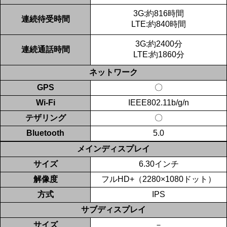
3G:約816時間
連続待受時間
LTE:約840時間
3G:約2400分
連続通話時間
LTE:約1860分
ネットワーク
GPS
〇
Wi-Fi
IEEE802.11b/g/n
テザリング
〇
Bluetooth
5.0
メインディスプレイ
サイズ
6.30インチ
解像度
フルHD+（2280×1080ドット）
方式
IPS
サブディスプレイ
サイズ
－