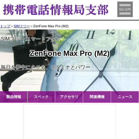
トップ
＞
SIMフリー
＞ZenFone Max Pro (M2)
SIMフリー スマートフォン
ZenFone Max Pro (M2)
毎日を夢中にさせる、スタミナとパワー
製品情報
スペック
アクセサリ
関連機種
ニュース