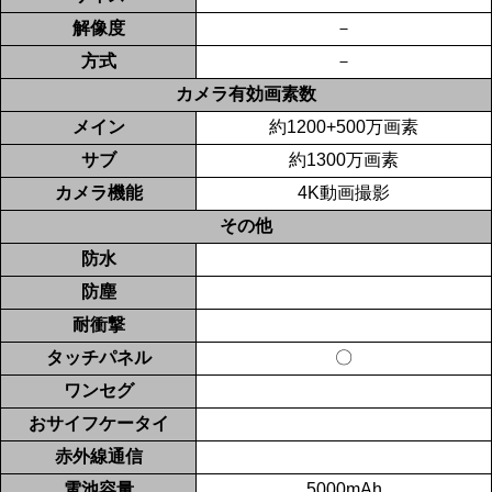
解像度
－
方式
－
カメラ有効画素数
メイン
約1200+500万画素
サブ
約1300万画素
カメラ機能
4K動画撮影
その他
防水
防塵
耐衝撃
タッチパネル
〇
ワンセグ
おサイフケータイ
赤外線通信
電池容量
5000mAh