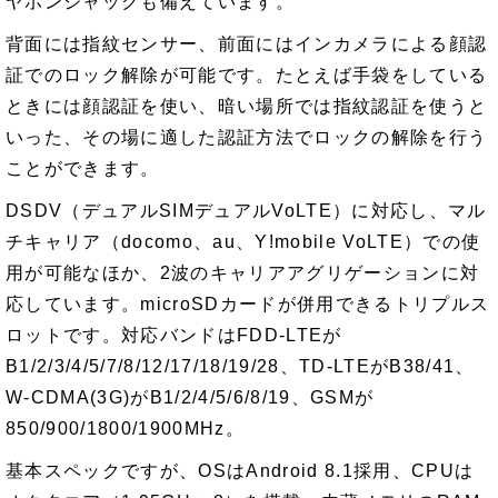
ヤホンジャックも備えています。
背面には指紋センサー、前面にはインカメラによる顔認
証でのロック解除が可能です。たとえば手袋をしている
ときには顔認証を使い、暗い場所では指紋認証を使うと
いった、その場に適した認証方法でロックの解除を行う
ことができます。
DSDV（デュアルSIMデュアルVoLTE）に対応し、マル
チキャリア（docomo、au、Y!mobile VoLTE）での使
用が可能なほか、2波のキャリアアグリゲーションに対
応しています。microSDカードが併用できるトリプルス
ロットです。対応バンドはFDD-LTEが
B1/2/3/4/5/7/8/12/17/18/19/28、TD-LTEがB38/41、
W-CDMA(3G)がB1/2/4/5/6/8/19、GSMが
850/900/1800/1900MHz。
基本スペックですが、OSはAndroid 8.1採用、CPUは