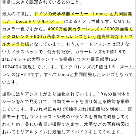
非常に大きく設定されているとのこと。
最大の特徴は、
ドイツの光学機器メーカー「Leica」と共同開発
した「Leicaトリプルカメラ」
によるカメラ性能です。CMでも
カメラ一色ですから。
4000万画素カラーレンズ＋2000万画素モ
ノクロレンズ＋800万画素ズームレンズという超高性能なトリプ
ルカメラ仕様
となっています。もうスマートフォンとは思えな
いカメラスペックで、何が何だか。カラーレンズがF値1.8で
1/1.7インチの大型センサーを搭載しており最高感度ISO
102400を実現しています。モノクロレンズのF値は1.6、ズーム
レンズはF2.4です。すべてLeicaと共同開発したレンズとなって
います。
撮影にはAIアシストがより強化されています。19もの被写体と
シーンをAIで見分けて、自動でモードを切り替える機能を搭載
しています。手ぶれ補正もAIで6軸手ぶれ補正機能を制御し、夜
景モードではコントラストや光のバランスを自動で調整してく
れるため、美しい夜景が撮影できます。水平などの写真構図に
おいてもリアルタイムに最適なアドバイスをしてくれます。