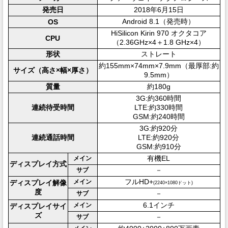
発売日
2018年6月15日
Android 8.1（発売時）
OS
HiSilicon Kirin 970 オクタコア
CPU
（2.36GHz×4＋1.8 GHz×4）
形状
ストレート
約155mm×74mm×7.9mm（最厚部:約
サイズ（高さ×幅×厚さ）
9.5mm）
質量
約180g
3G:約360時間
連続待受時間
LTE:約330時間
GSM:約240時間
3G:約920分
連続通話時間
LTE:約920分
GSM:約910分
有機EL
メイン
ディスプレイ方式
－
サブ
フルHD+
メイン
ディスプレイ解像
(2240×1080ドット)
度
－
サブ
6.1インチ
メイン
ディスプレイサイ
ズ
－
サブ