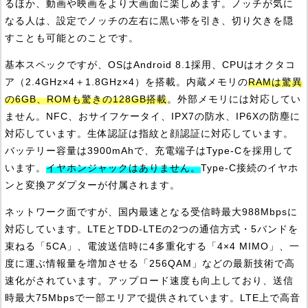
るほか、動画や映画をより大画面に楽しめます。ノッチが気に
なる人は、設定でノッチの左右に黒い帯を引き、切り欠きを隠
すことも可能とのことです。
基本スペックですが、OSはAndroid 8.1採用、CPUはオクタコ
ア（2.4GHz×4＋1.8GHz×4）を搭載。内蔵メモリの
RAMは驚異
の6GB、ROMも驚きの128GB搭載
。外部メモリには対応してい
ません。NFC、おサイフケータイ、IPX7の防水、IP6Xの防塵に
対応しています。生体認証は指紋と顔認証に対応しています。
バッテリー容量は3900mAhで、充電端子はType-Cを採用して
います。
イヤホンジャックはありません。
Type-C接続のイヤホ
ンと変換アダプターが付属されます。
ネットワーク面ですが、国内最速となる受信時最大988Mbpsに
対応しています。LTEとTDD-LTEの2つの通信方式・5バンドを
束ねる「5CA」、電波送信時に4多重化する「4×4 MIMO」、一
度に運ぶ情報量を増加させる「256QAM」などの最新技術で高
速化がされています。アップロード速度も向上しており、送信
時最大75Mbpsで一部エリアで提供されています。LTE上で高音