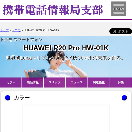
トップ
＞
ドコモ
＞HUAWEI P20 Pro HW-01K
ドコモ スマートフォン
HUAWEI P20 Pro HW-01K
世界初LeicaトリプルカメラとAIがスマホの未来を創る。
カラー
製品情報
スペック
ニュース
関連機種
評価
カラー