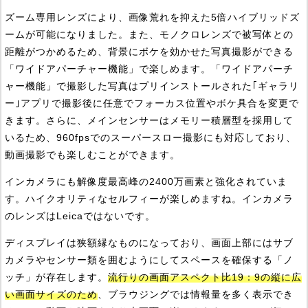
ズーム専用レンズにより、画像荒れを抑えた5倍ハイブリッドズ
ームが可能になりました。また、モノクロレンズで被写体との
距離がつかめるため、背景にボケを効かせた写真撮影ができる
「ワイドアパーチャー機能」で楽しめます。「ワイドアパーチ
ャー機能」で撮影した写真はプリインストールされた｢ギャラリ
ー｣アプリで撮影後に任意でフォーカス位置やボケ具合を変更で
きます。さらに、メインセンサーはメモリー積層型を採用して
いるため、960fpsでのスーパースロー撮影にも対応しており、
動画撮影でも楽しむことができます。
インカメラにも解像度最高峰の2400万画素と強化されていま
す。ハイクオリティなセルフィーが楽しめますね。インカメラ
のレンズはLeicaではないです。
ディスプレイは狭額縁なものになっており、画面上部にはサブ
カメラやセンサー類を囲むようにしてスペースを確保する「ノ
ッチ」が存在します。
流行りの画面アスペクト比19：9の縦に広
い画面サイズのため
、ブラウジングでは情報量を多く表示でき