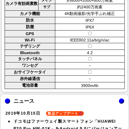
約4000+2000+800万画素
メイン
カメラ有効画素数
約2400万画素
サブ
カメラ機能
4K動画撮影/光学手ぶれ補正
防水
IPX7
防塵
IP6X
〇
GPS
Wi-Fi
IEEE802.11a/b/g/n/ac
テザリング
〇
Bluetooth
4.2
タッチパネル
〇
ワンセグ
－
おサイフケータイ
〇
赤外線通信
－
電池容量
3900mAh
ニュース
2019年10月15日
製品アップデート
ドコモはファーウェイ製スマートフォン「HUAWEI
P20 Pro HW-01K」をAndroid 9.0にバージョンアッ