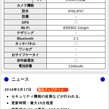
カメラ機能
防水
IPX5,IPX7
防塵
－
〇
GPS
Wi-Fi
IEEE802.11b/g/n
テザリング
－
Bluetooth
2.1
タッチパネル
〇
ワンセグ
－
おサイフケータイ
－
赤外線通信
〇
電池容量
1240mAh
ニュース
2016年3月17日
製品アップデート
セキュリティ機能の改善などが行われる。
更新時間：最大15分程度