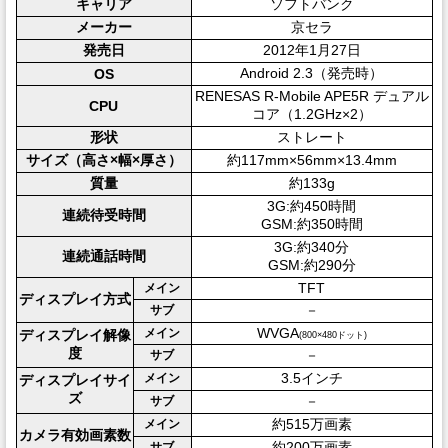
キャリア
ソフトバンク
メーカー
京セラ
発売日
2012年1月27日
Android 2.3（発売時）
OS
RENESAS R-Mobile APE5R デュアル
CPU
コア（1.2GHz×2）
形状
ストレート
サイズ（高さ×幅×厚さ）
約117mm×56mm×13.4mm
質量
約133g
3G:約450時間
連続待受時間
GSM:約350時間
3G:約340分
連続通話時間
GSM:約290分
TFT
メイン
ディスプレイ方式
－
サブ
WVGA
メイン
ディスプレイ解像
(800×480ドット)
度
－
サブ
3.5インチ
メイン
ディスプレイサイ
ズ
－
サブ
約515万画素
メイン
カメラ有効画素数
約200万画素
サブ