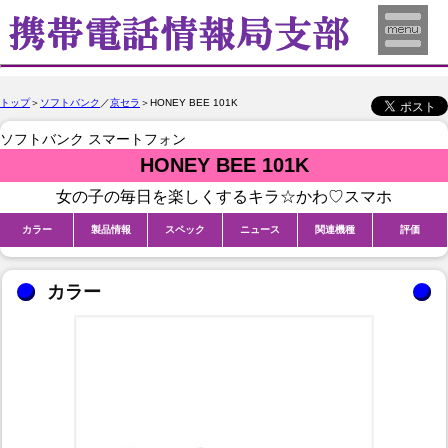
トップ
＞
ソフトバンク
／
京セラ
＞HONEY BEE 101K
ソフトバンク スマートフォン
HONEY BEE 101K
女の子の毎日を楽しくするキラ☆かわ♡スマホ
カラー
製品情報
スペック
ニュース
関連機種
評価
カラー