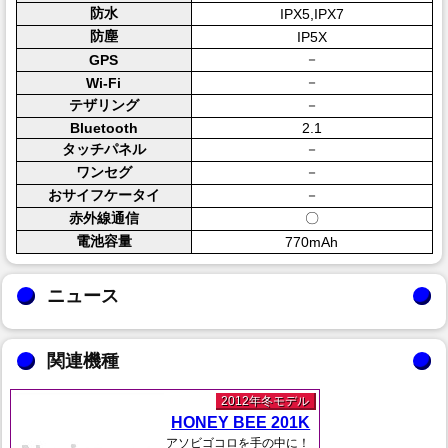
防水
IPX5,IPX7
防塵
IP5X
－
GPS
－
Wi-Fi
テザリング
－
Bluetooth
2.1
タッチパネル
－
ワンセグ
－
おサイフケータイ
－
赤外線通信
〇
電池容量
770mAh
ニュース
関連機種
2012年冬モデル
HONEY BEE 201K
アソビゴコロを手の中に！