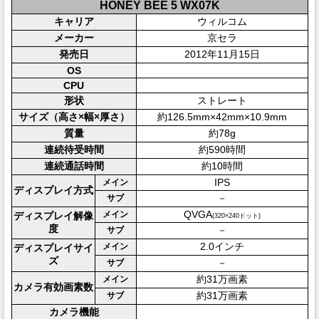
HONEY BEE 5 WX07K
キャリア
ウィルコム
メーカー
京セラ
発売日
2012年11月15日
OS
CPU
形状
ストレート
サイズ（高さ×幅×厚さ）
約126.5mm×42mm×10.9mm
質量
約78g
連続待受時間
約590時間
連続通話時間
約10時間
IPS
メイン
ディスプレイ方式
－
サブ
QVGA
メイン
ディスプレイ解像
(320×240ドット)
度
－
サブ
2.0インチ
メイン
ディスプレイサイ
ズ
－
サブ
約31万画素
メイン
カメラ有効画素数
約31万画素
サブ
カメラ機能