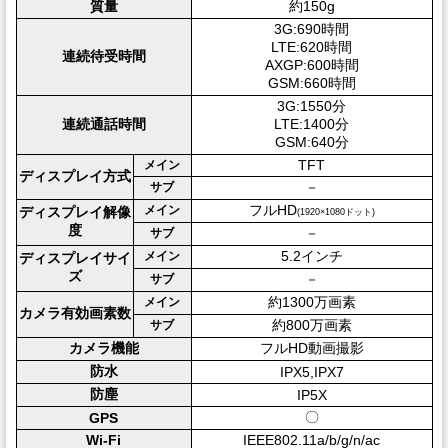
質量
約150g
3G:690時間
LTE:620時間
連続待受時間
AXGP:600時間
GSM:660時間
3G:1550分
連続通話時間
LTE:1400分
GSM:640分
TFT
メイン
ディスプレイ方式
－
サブ
フルHD
メイン
ディスプレイ解像
(1920×1080ドット)
度
－
サブ
5.2インチ
メイン
ディスプレイサイ
ズ
－
サブ
約1300万画素
メイン
カメラ有効画素数
約800万画素
サブ
カメラ機能
フルHD動画撮影
防水
IPX5,IPX7
防塵
IP5X
〇
GPS
Wi-Fi
IEEE802.11a/b/g/n/ac