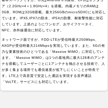
基本スペックですが、OSはAndroid 8.0採用、CPUはオクタコ
ア（2.2GHz×4＋1.8GHz×4）を搭載。内蔵メモリのRAMは
3GB、ROMは32GB搭載。最大256GBのmicroSDXCにも対応し
ています。IPX5,IPX7の防水、IP5Xの防塵、耐衝撃性能に対応
しています。上述のようにワンセグ、おサイフケータイ、
NFC、赤外線通信に対応しています。
ネットワーク面ですが、FDD-LTEが受信時最大250Mbps、
AXGPが受信時最大214Mbpsを実現しています。また、5Gの有
力な要素技術のひとつである「Massive MIMO」に対応してい
ます。「Massive MIMO」は1つの基地局に最大128本のアンテ
ナを搭載してユーザーごとに1アンテナを独占させる技術で、人
が多く集まる場所でも通信速度が低下しにくいことが特長で
す。LTE上で高音質で安定した通話を実現する音声通話
「VoLTE」サービスにも対応しています。