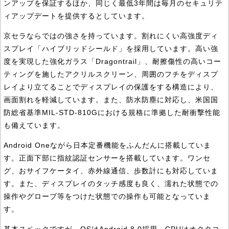
ンアップを保証するほか、同じく最低3年間は毎月のセキュリテ
ィアップデートを提供するとしています。
京セラならではの強さを持っています。割れにくい高強度ディ
スプレイ「ハイブリッドシールド」を採用しています。高い強
度を実現した強化ガラス「Dragontrail」、耐擦傷性の高いコー
ティングを施したアクリルスクリーン、周囲のフチをディスプ
レイより立てることでディスプレイの保護をする構造により、
画面割れを軽減しています。また、防水防塵に対応し、米国国
防総省基準MIL-STD-810Gにおける規格に準拠した耐衝撃性能
も備えています。
Android Oneながら日本定番機能をふんだんに搭載していま
す。正面下部に指紋認証センサーを搭載しています。ワンセ
グ、おサイフケータイ、赤外線通信、歩数計にも対応していま
す。また、ディスプレイのタッチ感度も良く、濡れた状態での
操作やグローブ等をつけた状態での操作も可能となっていま
す。