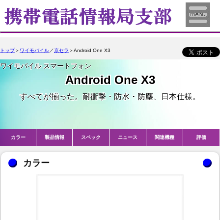
トップ
＞
ワイモバイル
／
京セラ
＞Android One X3
ワイモバイル スマートフォン
Android One X3
すべてが揃った。耐衝撃・防水・防塵、日本仕様。
カラー
製品情報
スペック
ニュース
関連機種
評価
カラー