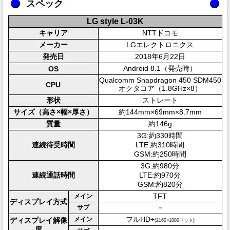
スペック
LG style L-03K
キャリア
NTTドコモ
メーカー
LGエレクトロニクス
発売日
2018年6月22日
Android 8.1（発売時）
OS
Qualcomm Snapdragon 450 SDM450
CPU
オクタコア（1.8GHz×8）
形状
ストレート
サイズ（高さ×幅×厚さ）
約144mm×69mm×8.7mm
質量
約146g
3G:約330時間
連続待受時間
LTE:約310時間
GSM:約250時間
3G:約980分
連続通話時間
LTE:約970分
GSM:約820分
TFT
メイン
ディスプレイ方式
－
サブ
フルHD+
メイン
ディスプレイ解像
(2160×1080ドット)
度