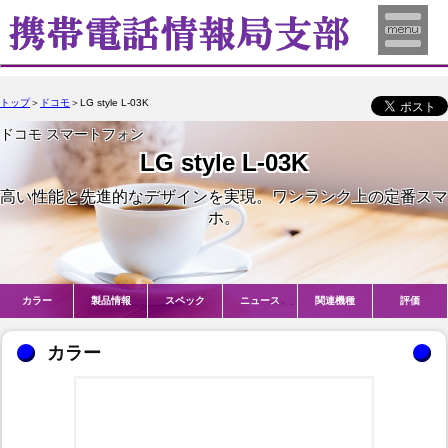
トップ
＞
ドコモ
＞LG style L-03K
ドコモ スマートフォン
LG style L-03K
高い性能と先進的なデザインを実現。ワンランク上の定番スマ
ホ。
カラー
製品情報
スペック
ニュース
関連機種
評価
カラー