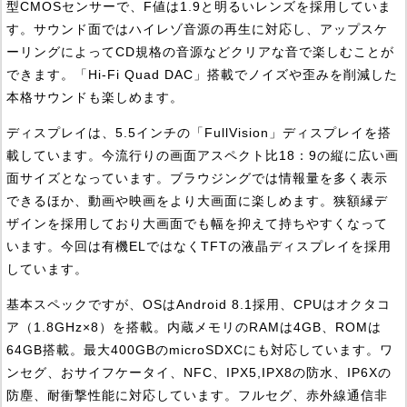
型CMOSセンサーで、F値は1.9と明るいレンズを採用していま
す。サウンド面ではハイレゾ音源の再生に対応し、アップスケ
ーリングによってCD規格の音源などクリアな音で楽しむことが
できます。「Hi-Fi Quad DAC」搭載でノイズや歪みを削減した
本格サウンドも楽しめます。
ディスプレイは、5.5インチの「FullVision」ディスプレイを搭
載しています。今流行りの画面アスペクト比18：9の縦に広い画
面サイズとなっています。ブラウジングでは情報量を多く表示
できるほか、動画や映画をより大画面に楽しめます。狭額縁デ
ザインを採用しており大画面でも幅を抑えて持ちやすくなって
います。今回は有機ELではなくTFTの液晶ディスプレイを採用
しています。
基本スペックですが、OSはAndroid 8.1採用、CPUはオクタコ
ア（1.8GHz×8）を搭載。内蔵メモリのRAMは4GB、ROMは
64GB搭載。最大400GBのmicroSDXCにも対応しています。ワ
ンセグ、おサイフケータイ、NFC、IPX5,IPX8の防水、IP6Xの
防塵、耐衝撃性能に対応しています。フルセグ、赤外線通信非