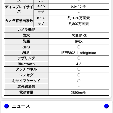
－
サブ
5.5インチ
メイン
ディスプレイサイ
ズ
－
サブ
約1620万画素
メイン
カメラ有効画素数
約800万画素
サブ
カメラ機能
防水
IPX5,IPX8
防塵
IP6X
〇
GPS
Wi-Fi
IEEE802.11a/b/g/n/ac
テザリング
〇
Bluetooth
4.2
タッチパネル
〇
ワンセグ
〇
おサイフケータイ
〇
赤外線通信
－
電池容量
2890mAh
ニュース