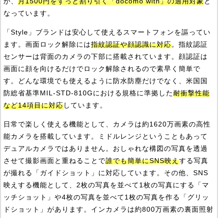
が、
月1500円をずっと割り引く「docomo with」の適用対象
と
なっています。
「Style」ブランドは安心して使えるスマートフォンを謳ってい
ます。画面ロック解除には
指紋認証や顔認識に対応
。指紋認証
センサーは背面のカメラの下部に搭載されています。顔認証は
画面に顔を向けるだけでロック解除されるので素早く簡単で
す。どんな環境でも使えるように防水防塵だけでなく、米国国
防総省基準MIL-STD-810Gにおける規格に準拠した
耐衝撃性能
など14項目に対応
しています。
日常で楽しく使える機能として、カメラは約1620万画素の高性
能カメラを搭載しています。ミドルレンジということもあって
デュアルカメラではありません。おしゃれな構図の写真を透過
させて撮影画面と重ねることで
誰でも簡単にSNS映え
する写真
が撮れる「ガイドショット」に対応しています。その他、SNS
映えする機能として、2枚の写真を並べて1枚の写真にする「マ
ッチショット」や4枚の写真を並べて1枚の写真を作る「グリッ
ドショット」があります。インカメラは約800万画素の裏面照射