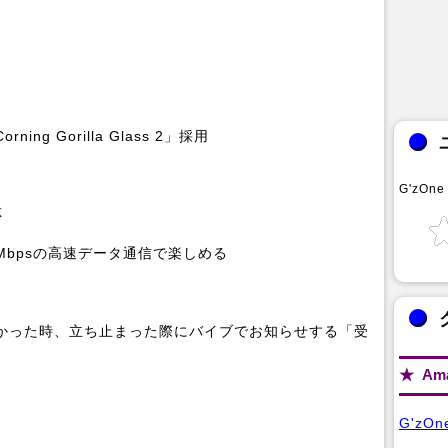
g Gorilla Glass 2」採用
G'zOne
応
5Mbpsの高速データ通信で楽しめる
かった時、立ち止まった際にバイブでお知らせする「受
Am
G'zO