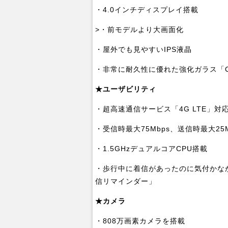
・4.0インチディスプレイ搭載
>・前モデルより大画面化
・屋外でも見やすいIPS液晶
・非常に耐久性に優れた強化ガラス「Cornin
★ユーザビリティ
・超高速通信サービス「4G LTE」対
・受信時最大75Mbps、送信時最大2
・1.5GHzデュアルコアCPU搭載
・歩行中に着信があったのに気付かな
信リマインダー」
★カメラ
・808万画素カメラを搭載