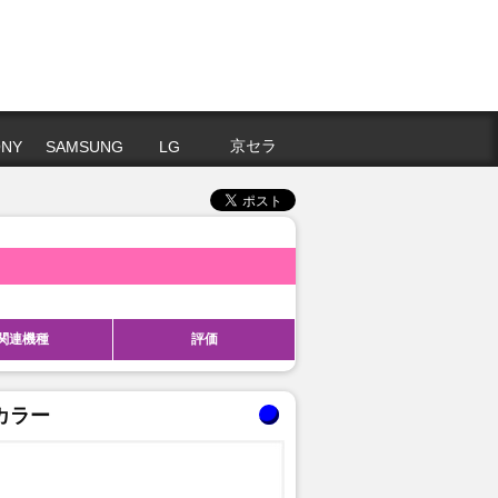
京セラ
NY
SAMSUNG
LG
関連機種
評価
カラー