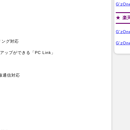
G'zOn
楽
G'zO
リング対応
G'zOn
ップができる「PC Link」
線通信対応