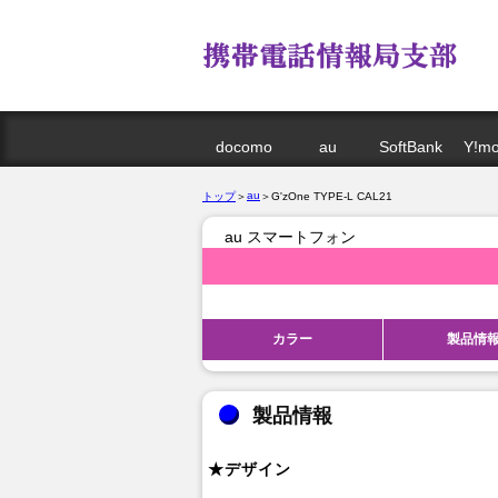
docomo
au
SoftBank
Y!mo
au
トップ
＞
＞G'zOne TYPE-L CAL21
au スマートフォン
カラー
製品情
製品情報
★デザイン