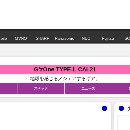
bile
MVNO
SHARP
Panasonic
NEC
Fujitsu
SO
G'zOne TYPE-L CAL21
地球を感じる／シェアするギア。
報
スペック
ニュース