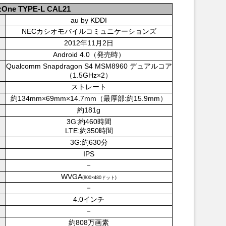
zOne TYPE-L CAL21
au by KDDI
NECカシオモバイルコミュニケーションズ
2012年11月2日
Android 4.0（発売時）
Qualcomm Snapdragon S4 MSM8960 デュアルコア
（1.5GHz×2）
ストレート
約134mm×69mm×14.7mm（最厚部:約15.9mm）
約181g
3G:約460時間
LTE:約350時間
3G:約630分
IPS
－
WVGA
(800×480ドット)
－
4.0インチ
－
約808万画素