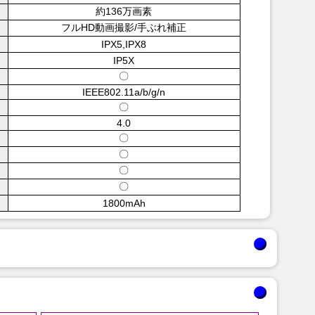
約136万画素
フルHD動画撮影/手ぶれ補正
IPX5,IPX8
IP5X
〇
IEEE802.11a/b/g/n
〇
4.0
〇
〇
〇
〇
1800mAh