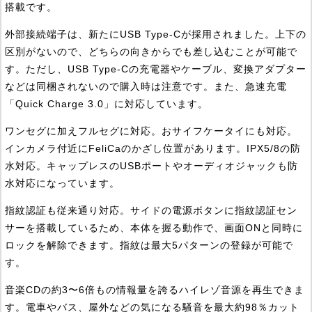
搭載です。
外部接続端子は、新たにUSB Type-Cが採用されました。上下の
区別がないので、どちらの向きからでも差し込むことが可能で
す。ただし、USB Type-Cの充電器やケーブル、変換アダプター
などは同梱されないので購入時は注意です。また、急速充電
「Quick Charge 3.0」に対応しています。
ワンセグに加えフルセグに対応。おサイフケータイにも対応。
インカメラ付近にFeliCaのかざし位置があります。IPX5/8の防
水対応。キャップレスのUSBポートやオーディオジャックも防
水対応になっています。
指紋認証も従来通り対応。サイドの電源ボタンに指紋認証セン
サーを搭載しているため、本体を握る動作で、画面ONと同時に
ロックを解除できます。指紋は最大5パターンの登録が可能で
す。
音楽CDの約3〜6倍もの情報量を誇るハイレゾ音源を再生できま
す。電車やバス、屋外などの気になる騒音を最大約98％カット