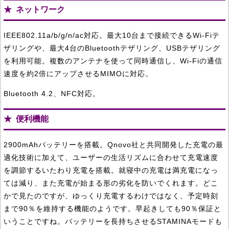
ネットワーク
IEEE802.11a/b/g/n/ac対応。最大10台まで接続できるWi-Fiテ
ザリングや、最大4台のBluetoothテザリング、USBテザリング
を利用可能。複数のアンテナを使って同時通信し、Wi-Fiの通信
速度を約2倍にアップさせるMIMOに対応。
Bluetooth 4.2、NFC対応。
便利機能
2900mAhバッテリーを搭載。Qnovo社と共同開発した充電の最
適化技術に加えて、ユーザーの生活リズムに合わせて充電速度
を調節するいたわり充電を搭載。就寝中の充電は満充電になっ
ては減り、また充電が始まる形の劣化を防いでくれます。どこ
かで見たのですが、ゆっくり充電するわけではなく、予定時刻
まで90％を維持する機能のようです。早起きしても90％保証と
いうことですね。バッテリーを長持ちさせるSTAMINAモードも