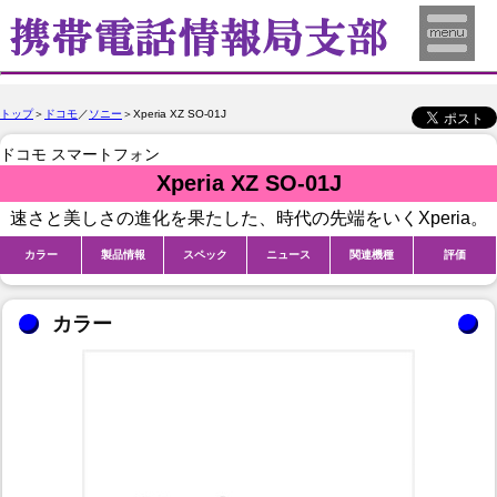
トップ
＞
ドコモ
／
ソニー
＞Xperia XZ SO-01J
ドコモ スマートフォン
Xperia XZ SO-01J
速さと美しさの進化を果たした、時代の先端をいくXperia。
カラー
製品情報
スペック
ニュース
関連機種
評価
カラー