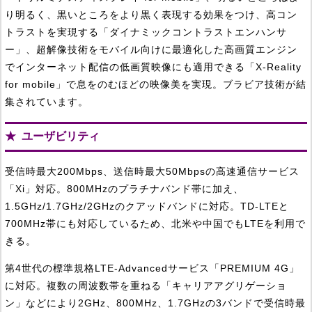
り明るく、黒いところをより黒く表現する効果をつけ、高コン
トラストを実現する「ダイナミックコントラストエンハンサ
ー」、超解像技術をモバイル向けに最適化した高画質エンジン
でインターネット配信の低画質映像にも適用できる「X-Reality
for mobile」で息をのむほどの映像美を実現。ブラビア技術が結
集されています。
ユーザビリティ
受信時最大200Mbps、送信時最大50Mbpsの高速通信サービス
「Xi」対応。800MHzのプラチナバンド帯に加え、
1.5GHz/1.7GHz/2GHzのクアッドバンドに対応。TD-LTEと
700MHz帯にも対応しているため、北米や中国でもLTEを利用で
きる。
第4世代の標準規格LTE-Advancedサービス「PREMIUM 4G」
に対応。複数の周波数帯を重ねる「キャリアアグリゲーショ
ン」などにより2GHz、800MHz、1.7GHzの3バンドで受信時最