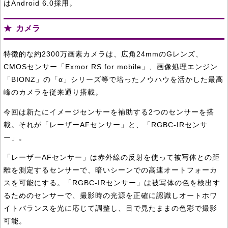
はAndroid 6.0採用。
カメラ
特徴的な約2300万画素カメラは、広角24mmのGレンズ、
CMOSセンサー「Exmor RS for mobile」、画像処理エンジン
「BIONZ」の「α」シリーズ等で培ったノウハウを活かした最高
峰のカメラを従来通り搭載。
今回は新たにイメージセンサーを補助する2つのセンサーを搭
載。それが「レーザーAFセンサー」と、「RGBC-IRセンサ
ー」。
「レーザーAFセンサー」は赤外線の反射を使って被写体との距
離を測定するセンサーで、暗いシーンでの高速オートフォーカ
スを可能にする。「RGBC-IRセンサー」は被写体の色を検出す
るためのセンサーで、撮影時の光源を正確に認識しオートホワ
イトバランスを光に応じて調整し、目で見たままの色彩で撮影
可能。