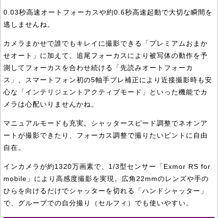
0.03秒高速オートフォーカスや約0.6秒高速起動で大切な瞬間を
逃しませんね。
カメラまかせで誰でもキレイに撮影できる「プレミアムおまか
せオート」に加えて、追尾フォーカスにより被写体の動作を予
測してフォーカスを合わせ続ける「先読みオートフォーカ
ス」、スマートフォン初の5軸手ブレ補正により近接撮影時も安
心な「インテリジェントアクティブモード」といった機能でカ
メラは心配いりませんかね。
マニュアルモードも充実。シャッタースピード調整でネオンア
ートが撮影できたり、フォーカス調整で撮りたいピントに自由
自在。
インカメラが約1320万画素で、1/3型センサー「Exmor RS for
mobile」により高感度撮影を実現。広角22mmのレンズや手の
ひらを向けるだけでシャッターを切れる「ハンドシャッター」
で、グループでの自分撮り（セルフィ）でも使いやすい。