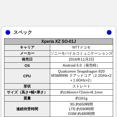
スペック
Xperia XZ SO-01J
キャリア
NTTドコモ
メーカー
ソニーモバイルコミュニケーションズ
発売日
2016年11月2日
Android 6.0（発売時）
OS
Qualcomm Snapdragon 820
MSM8996 クアッドコア（2.2GHz×2
CPU
＋1.6GHz×2）
形状
ストレート
サイズ（高さ×幅×厚さ）
約146mm×72mm×8.1mm
質量
約161g
3G:約650時間
連続待受時間
LTE:約590時間
GSM:約480時間