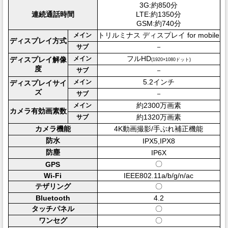
3G:約850分
連続通話時間
LTE:約1350分
GSM:約740分
トリルミナス ディスプレイ for mobile
メイン
ディスプレイ方式
－
サブ
フルHD
メイン
ディスプレイ解像
(1920×1080ドット)
度
－
サブ
5.2インチ
メイン
ディスプレイサイ
ズ
－
サブ
約2300万画素
メイン
カメラ有効画素数
約1320万画素
サブ
カメラ機能
4K動画撮影/手ぶれ補正機能
防水
IPX5,IPX8
防塵
IP6X
〇
GPS
Wi-Fi
IEEE802.11a/b/g/n/ac
テザリング
〇
Bluetooth
4.2
タッチパネル
〇
ワンセグ
〇