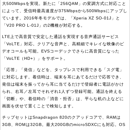
大500Mbpsを実現。新たに「256QAM」の変調方式に対応こと
によって、受信時最高速度が375Mbpsから500Mbpsにアップし
ています。2016年冬モデルでは、「Xperia XZ SO-01J」と
「V20 PRO L-01J」の2機種が対応する。
LTE上で高音質で安定した通話を実現する音声通話サービス
「VoLTE」対応。クリアな音声と、高精細でキレイな映像のビ
デオコールも可能。EVSコーデックでさらに高音質になった
「VoLTE（HD+）」をサポート。
「応答」「発信」などを、タップレスで利用できる「スグ電」
に対応します。着信時は、端末を耳にあてるだけで応答でき、
発信は端末を振ってから耳に当てるだけで登録者に電話がかけ
られ、右耳／左耳でそれぞれ1人ずつ登録可能。通話を終える
「切断」や、着信時の「消音・拒否」は、平らな机の上などに
画面を伏せて置くことで検知します。
チップセットはSnapdragon 820のクアッドコアで、RAMは
3GB、ROMは32GB。最大200GBのmicroSDXCにも対応。OS