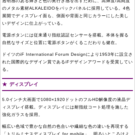
透明感のある輝きと色の奥行き感を出すために、高輝度/高純度
のメタル素材ALKALEIDOをバックパネルに採用している。4色
展開でディスプレイ面も、側面や背面と同じカラーにした美し
いデザインに仕上がっている。
電源ボタンには従来通り指紋認証センサーを搭載。本体を握る
自然なサイズと位置に電源ボタンがくるこだわりも健在。
ドイツのiF International Forum Designにより1953年に設立さ
れた国際的なデザイン賞であるiFデザインアワードを受賞してい
る。
ディスプレイ
5.0インチ大画面で1080×1920ドットのフルHD解像度の液晶デ
ィスプレイ搭載。ディスプレイには耐指紋コート処理を施した
強化ガラスを採用。
幅広い色域で豊かな自然の色合いや繊細な色の違いを再現する
「トリルミナスディスプレイ for mobile」、明るいところはよ