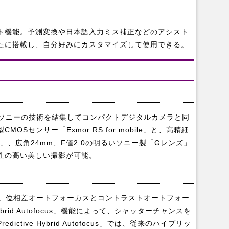
ト機能。予測変換や日本語入力ミス補正などのアシスト
たに搭載し、自分好みにカスタマイズして使用できる。
化。ソニーの技術を結集してコンパクトデジタルカメラと同
Sセンサー「Exmor RS for mobile」と、高精細
bile」、広角24mm、F値2.0の明るいソニー製「Gレンズ」
性の高い美しい撮影が可能。
載。位相差オートフォーカスとコントラストオートフォー
ybrid Autofocus」機能によって、シャッターチャンスを
tive Hybrid Autofocus」では、従来のハイブリッ