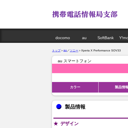
docomo
au
SoftBank
Y!mo
au
トップ
＞
／
ソニー
＞Xperia X Performance SOV33
au スマートフォン
カラー
製品情
製品情報
デザイン