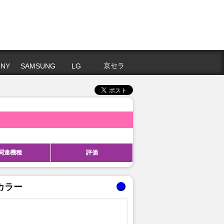
京セラ
NY
SAMSUNG
LG
関連機種
評価
カラー