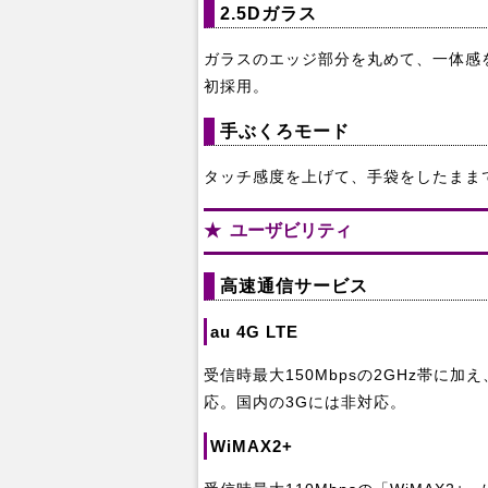
2.5Dガラス
ガラスのエッジ部分を丸めて、一体感を
初採用。
手ぶくろモード
タッチ感度を上げて、手袋をしたまま
ユーザビリティ
高速通信サービス
au 4G LTE
受信時最大150Mbpsの2GHz帯に加
応。国内の3Gには非対応。
WiMAX2+