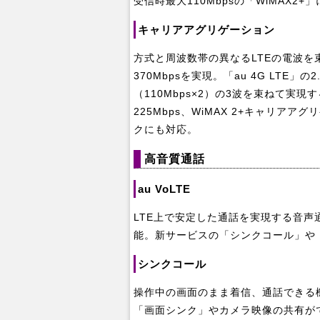
受信時最大110Mbpsの「WiMAX2
キャリアアグリゲーション
方式と周波数帯の異なるLTEの電波
370Mbpsを実現。「au 4G LTE」の2
（110Mbps×2）の3波を束ねて実
225Mbps、WiMAX 2+キャリア
クにも対応。
高音質通話
au VoLTE
LTE上で安定した通話を実現する音
能。新サービスの「シンクコール」や
シンクコール
操作中の画面のまま着信、通話できる
「画面シンク」やカメラ映像の共有が