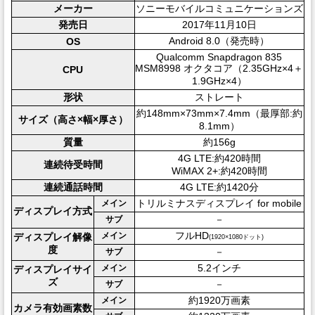
メーカー
ソニーモバイルコミュニケーションズ
発売日
2017年11月10日
Android 8.0（発売時）
OS
Qualcomm Snapdragon 835
MSM8998 オクタコア（2.35GHz×4＋
CPU
1.9GHz×4）
形状
ストレート
約148mm×73mm×7.4mm（最厚部:約
サイズ（高さ×幅×厚さ）
8.1mm）
質量
約156g
4G LTE:約420時間
連続待受時間
WiMAX 2+:約420時間
連続通話時間
4G LTE:約1420分
トリルミナスディスプレイ for mobile
メイン
ディスプレイ方式
－
サブ
フルHD
メイン
ディスプレイ解像
(1920×1080ドット)
度
－
サブ
5.2インチ
メイン
ディスプレイサイ
ズ
－
サブ
約1920万画素
メイン
カメラ有効画素数