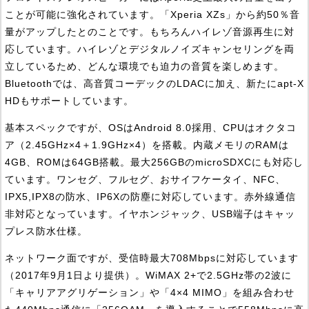
ことが可能に強化されています。「Xperia XZs」から約50％音
量がアップしたとのことです。もちろんハイレゾ音源再生に対
応しています。ハイレゾとデジタルノイズキャンセリングを両
立しているため、どんな環境でも迫力の音質を楽しめます。
Bluetoothでは、高音質コーデックのLDACに加え、新たにapt-X
HDもサポートしています。
基本スペックですが、OSはAndroid 8.0採用、CPUはオクタコ
ア（2.45GHz×4＋1.9GHz×4）を搭載。内蔵メモリのRAMは
4GB、ROMは64GB搭載。最大256GBのmicroSDXCにも対応し
ています。ワンセグ、フルセグ、おサイフケータイ、NFC、
IPX5,IPX8の防水、IP6Xの防塵に対応しています。赤外線通信
非対応となっています。イヤホンジャック、USB端子はキャッ
プレス防水仕様。
ネットワーク面ですが、受信時最大708Mbpsに対応しています
（2017年9月1日より提供）。WiMAX 2+で2.5GHz帯の2波に
「キャリアアグリゲーション」や「4×4 MIMO」を組み合わせ