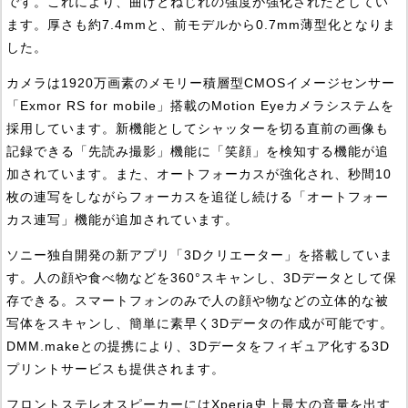
です。これにより、曲げとねじれの強度が強化されたとしてい
ます。厚さも約7.4mmと、前モデルから0.7mm薄型化となりま
した。
カメラは1920万画素のメモリー積層型CMOSイメージセンサー
「Exmor RS for mobile」搭載のMotion Eyeカメラシステムを
採用しています。新機能としてシャッターを切る直前の画像も
記録できる「先読み撮影」機能に「笑顔」を検知する機能が追
加されています。また、オートフォーカスが強化され、秒間10
枚の連写をしながらフォーカスを追従し続ける「オートフォー
カス連写」機能が追加されています。
ソニー独自開発の新アプリ「3Dクリエーター」を搭載していま
す。人の顔や食べ物などを360°スキャンし、3Dデータとして保
存できる。スマートフォンのみで人の顔や物などの立体的な被
写体をスキャンし、簡単に素早く3Dデータの作成が可能です。
DMM.makeとの提携により、3Dデータをフィギュア化する3D
プリントサービスも提供されます。
フロントステレオスピーカーにはXperia史上最大の音量を出す