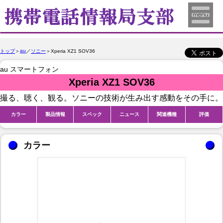
au
トップ
＞
／
ソニー
＞Xperia XZ1 SOV36
au スマートフォン
Xperia XZ1 SOV36
撮る、聴く、観る。ソニーの技術が生み出す感動をその手に。
カラー
製品情報
スペック
ニュース
関連機種
評価
カラー