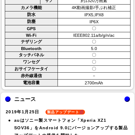
約1320万画素
サブ
カメラ機能
4K動画撮影/手ぶれ補正
防水
IPX5,IPX8
防塵
IP6X
〇
GPS
Wi-Fi
IEEE802.11a/b/g/n/ac
テザリング
〇
Bluetooth
5.0
タッチパネル
〇
ワンセグ
〇
おサイフケータイ
〇
赤外線通信
－
電池容量
2700mAh
ニュース
2019年1月25日
製品アップデート
auはソニー製スマートフォン「Xperia XZ1
SOV36」をAndroid 9.0にバージョンアップする製品