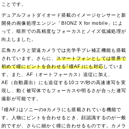
ことです。
デュアルフォトダイオード搭載のイメージセンサーと新
開発の画像処理エンジン「BIONZ X for mobile」によ
って、暗所での高精度なフォーカスとノイズ低減処理が
向上しました。
広角カメラと望遠カメラでは光学手ブレ補正機能も搭載
されています。さらに、
スマートフォンとしては世界で
初めて瞳にピントを合わせる｢瞳AF｣にも対応
していま
す。また、AF（オートフォーカス）追従に加え、
AE（自動露出）にも追従する10コマ/秒の高速連写を実
現し、動く被写体でもフォーカスや明るさが合った連写
撮影が可能です。
｢瞳AF｣はソニーのαカメラにも搭載されている機能で
す。人物にピントを合わせるとき、顔認識するのが一般
的ですが、さらに細かく瞳に合わせるものです。カメラ