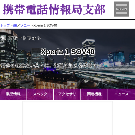
au
トップ
＞
／
ソニー
＞Xperia 1 SOV40
au スマートフォン
Xperia 1 SOV40
好きを極めたい人々に、想像を超える体験を。
製品情報
スペック
アクセサリ
関連機種
ニュース