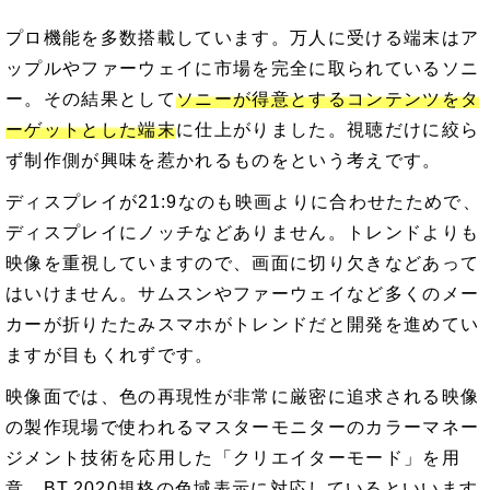
プロ機能を多数搭載しています。万人に受ける端末はア
ップルやファーウェイに市場を完全に取られているソニ
ー。その結果として
ソニーが得意とするコンテンツをタ
ーゲットとした端末
に仕上がりました。視聴だけに絞ら
ず制作側が興味を惹かれるものをという考えです。
ディスプレイが21:9なのも映画よりに合わせたためで、
ディスプレイにノッチなどありません。トレンドよりも
映像を重視していますので、画面に切り欠きなどあって
はいけません。サムスンやファーウェイなど多くのメー
カーが折りたたみスマホがトレンドだと開発を進めてい
ますが目もくれずです。
映像面では、色の再現性が非常に厳密に追求される映像
の製作現場で使われるマスターモニターのカラーマネー
ジメント技術を応用した「クリエイターモード」を用
意。BT.2020規格の色域表示に対応しているといいます