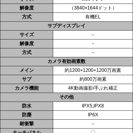
解像度
（3840×1644ドット）
方式
有機EL
サブディスプレイ
サイズ
－
解像度
－
方式
－
カメラ有効画素数
メイン
約1200+1200+1200万画素
サブ
約800万画素
カメラ機能
4K動画撮影/手ぶれ補正
その他
防水
IPX5,IPX8
防塵
IP6X
耐衝撃
－
タッチパネル
〇