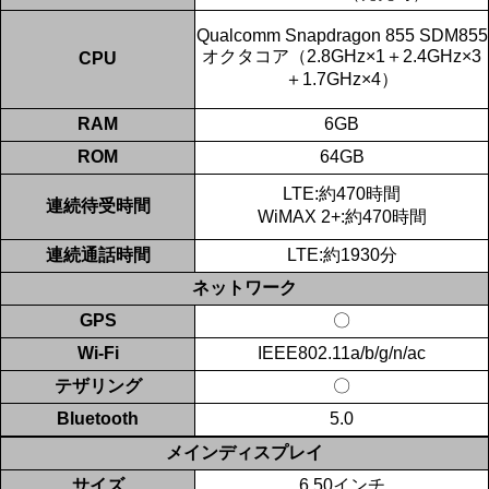
Qualcomm Snapdragon 855 SDM855
オクタコア（2.8GHz×1＋2.4GHz×3
CPU
＋1.7GHz×4）
RAM
6GB
ROM
64GB
LTE:約470時間
連続待受時間
WiMAX 2+:約470時間
連続通話時間
LTE:約1930分
ネットワーク
GPS
〇
Wi-Fi
IEEE802.11a/b/g/n/ac
テザリング
〇
Bluetooth
5.0
メインディスプレイ
サイズ
6.50インチ