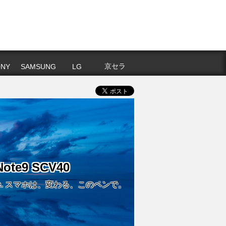
京セラ
NY
SAMSUNG
LG
Note9 SCV40
ful Note. スマホは、変わる、このペンで。