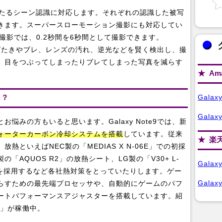
わたるシーン認識に対応します。それぞれの認識した被写
きます。スーパースローモーション撮影にも対応してい
ン撮影では、0.2秒間を6秒間として撮影できます。
で、まばたきやブレ、レンズの汚れ、逆光などを賢く検出し、撮
、目をつぶってしまったりブレてしまった写真を減らす
Am
Gala
！？
Galax
悩みの方もいると思います。Galaxy Note9では、新
ォーターカーボン冷却システムを搭載
しています。従来
楽
といえばNEC製の「MEDIAS X N-06E」での初採
AQUOS R2」の放熱シート、LG製の「V30+ L-
Gala
ドを採用するなど各社熱対策をとっていたりします。ゲー
Galax
らすための最先端プロセッサや、自動的にゲームのパフ
マートパフォーマンスアジャスターを搭載しています。紹
te」が稼働中。