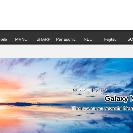
bile
MVNO
SHARP
Panasonic
NEC
Fujitsu
SO
au スマートフォン
Galaxy 
The new super power