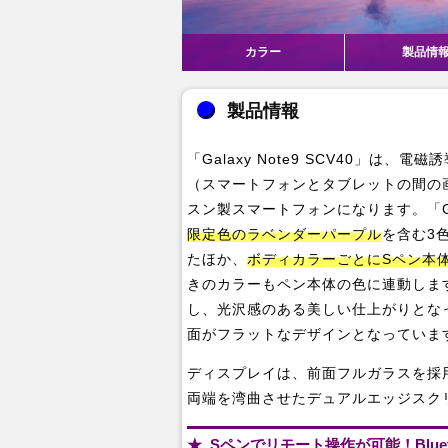
カラー
製品情
製品情報
「Galaxy Note9 SCV40」
（スマートフォンとタブレットの間の
スン製スマートフォンになります。「Gal
限定色のラベンダーパープル
を含む3
たほか、
ボディカラーごとにSペン本
きのカラーもペン本体の色に連動しま
し、光沢感のある美しい仕上がりとな
面がフラットなデザインとなっていま
ディスプレイは、前面フルガラスを採用したほ
両端を湾曲させたデュアルエッジスク
Sペンでリモート操作が可能！Bluet