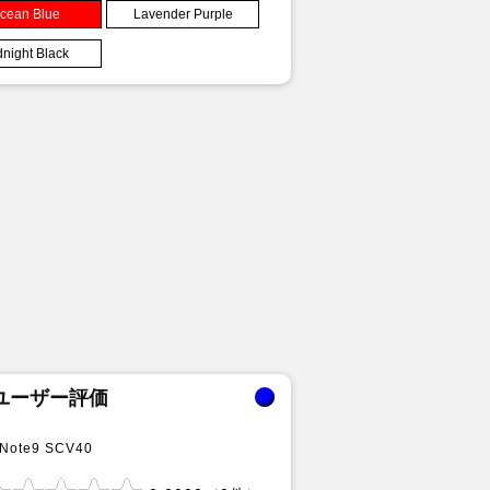
cean Blue
Lavender Purple
dnight Black
ユーザー評価
 Note9 SCV40