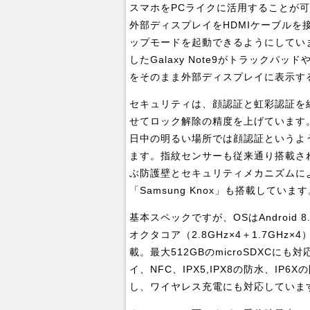
スマホをPCライクに活用することが可能
外部ディスプレイをHDMIケーブル
ップモードを起動できるようにしてい
したGalaxy Note9がトラックパッ
をそのまま外部ディスプレイに表示す
セキュリティは、顔認証と虹彩認証を
せてロック解除の精度を上げています
日中の明るい場所では顔認証というよ
ます。指紋センサーも従来通り搭載さ
ぶ防護壁とセキュリティメカニズムに
「Samsung Knox」も搭載していま
基本スペックですが、OSはAndroid 8
オクタコア（2.8GHz×4＋1.7GHz
載。最大512GBのmicroSDXC
イ、NFC、IPX5,IPX8の防水、IP
し、ワイヤレス充電にも対応していま