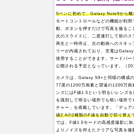
Sペンに初めて、Galaxy Note9から
モートコントロールなどの機能が利用
動、ボタンを押すだけで写真を撮るこ
次のスライドに、二度連打して前のスラ
再生と一時停止、次の動画へのスキップな
リーが内蔵されており、充電はGalaxy
使用することができます。サードパー
公開される予定となっています。（20
カメラは、Galaxy S9+と同様の
77度の1200万画素と望遠の1200
ンズにはF値1.5という明るいレンズ
を識別して明るい場所でも暗い場所で
チャー」を搭載しています。「デュア
値2.4の2種類のF値を自動で切り替え
では、F値1.5モードの高感度撮影に
よりノイズを抑えたクリアな写真を撮