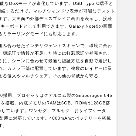
なDeXモードが進化しています。USB Type-C端子と
を接続するだけで、マルチウィンドウ表示が可能なデスクト
ます。大画面の外部ディスプレイに画面を表示し、接続
ドやキーボードとして利用できます。Galaxy Note9の画面
るミラーリングモードにも対応します。
組み合わせたインテリジェントスキャンで、環境に合わ
。顔認証で情報が不足した時には虹彩認証で補完され、
うに、シーンに合わせて最適な認証方法を自動で選択し
れ、カメラ下部に配置しています。複数のレイヤーに及
よる侵入やマルチウェア、その他の脅威から守る
す。
.0採用、プロセッサはクアルコム製のSnapdragon 845
×4）を搭載。内蔵メモリのRAMは6GB、ROMは128GB搭
にも対応しています。ワンセグ、フルセグ、おサイフケータ
6Xの防塵に対応しています。4000mAhのバッテリーを搭載
す。