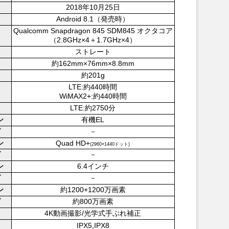
2018年10月25日
Android 8.1（発売時）
Qualcomm Snapdragon 845 SDM845 オクタコア
（2.8GHz×4＋1.7GHz×4）
ストレート
約162mm×76mm×8.8mm
約201g
LTE:約440時間
WiMAX2+:約440時間
LTE:約2750分
有機EL
ン
－
ブ
Quad HD+
ン
(2960×1440ドット)
－
ブ
6.4インチ
ン
－
ブ
約1200+1200万画素
ン
約800万画素
ブ
4K動画撮影/光学式手ぶれ補正
IPX5,IPX8