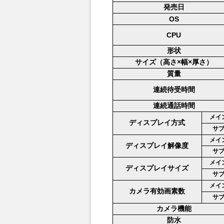
発売日
OS
CPU
形状
サイズ（高さ×幅×厚さ）
質量
連続待受時間
連続通話時間
メイ
ディスプレイ方式
サ
メイ
ディスプレイ解像度
サ
メイ
ディスプレイサイズ
サ
メイ
カメラ有効画素数
サ
カメラ機能
防水