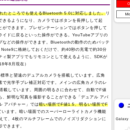
O
離れたところでも使えるBluetooth 5.0に対応しました。
リ
Mi
できるようになり、カメラではボタンを長押しして起
とができます。プレゼンテーションではボタンを押して
イドに戻るといった操作ができる。YouTubeアプリの
どの操作ができます。Bluetoothの動作のためバッテ
 Note9に格納しておくだけで、約40秒の充電で約30分
ティ製アプリでもリモコンとして使えるように、SDKが
18年8月現在）
構成の標準と望遠のデュアルカメラを搭載しています。広角
万画素で光学手ブレ補正対応です。メインの広角カメラのレ
を搭載しています。周囲の明るさに合わせて、自動でF値
も、鮮明な写真を撮影することができる「デュアル アパ
ル アパチャー」では
暗い場所でF値1.5、明るい場所でF
ています。暗い場面でのスーパーローライトカメラ機能
加えて、4枚のマルチフレームでのノイズリダクションに
Galaxy
影できます。