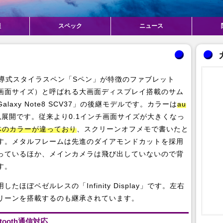
報
スペック
ニュース
は、電磁誘導式スタイラスペン「Sペン」が特徴のファブレット
画面サイズ）と呼ばれる大画面ディスプレイ搭載のサム
axy Note8 SCV37」の後継モデルです。カラーは
au
色展開です。従来より0.1インチ画面サイズが大きくなっ
体のカラーが違っており
、スクリーンオフメモで書いたと
す。メタルフレームは先進のダイアモンドカットを採用
っているほか、メインカメラは飛び出していないので背
す。
ぼベゼルレスの「Infinity Display」です。左右
リーンを搭載するのも継承されています。
ooth通信対応