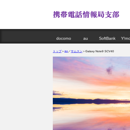
docomo
au
SoftBank
Y!mo
au
トップ
＞
／
サムスン
＞Galaxy Note9 SCV40