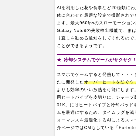
AIを利用した花や食事など20種類に
体に合わせた最適な設定で撮影されで
ます。最大960fpsのスローモーショ
Galaxy Note9の失敗検出機能
り直しを勧める通知をしてくれるので
ことができるようです。
冷却システムでゲームがサクサク
スマホでゲームすると発熱して・・・とお
たに開発した
オーバーヒートを防ぐウ
よりも効率のいい放熱を可能にします。放熱
用ヒートパイプを皮切りに、シャープ製の「
01K」にはヒートパイプと冷却パッ
ムを最適にするため、タイムラグを減
ォーマンスを最適化するAIによるス
介ページではCMもしている「Fortni