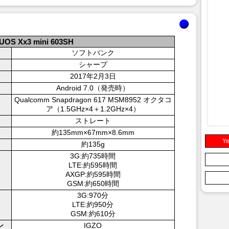
OS Xx3 mini 603SH
ソフトバンク
シャープ
2017年2月3日
Android 7.0（発売時）
Qualcomm Snapdragon 617 MSM8952 オクタコ
ア（1.5GHz×4＋1.2GHz×4）
ストレート
約135mm×67mm×8.6mm
Ye
約135g
3G:約735時間
LTE:約595時間
AXGP:約595時間
GSM:約650時間
3G:970分
LTE:約950分
GSM:約610分
IGZO
ン