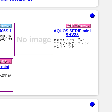
年夏モデル
2017年春モデル
506SH
AQUOS SERIE mini
SHV38
健康サポ
AQUOS
カメラもいいね。手の中に
ここちよく収まるプレミア
ムなコンパクト
年春モデル
 mini
の高性能
S