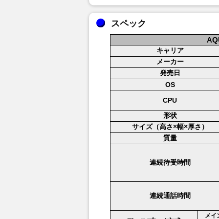
スペック
AQU
キャリア
メーカー
発売日
OS
CPU
形状
サイズ（高さ×幅×厚さ）
質量
連続待受時間
連続通話時間
メイ