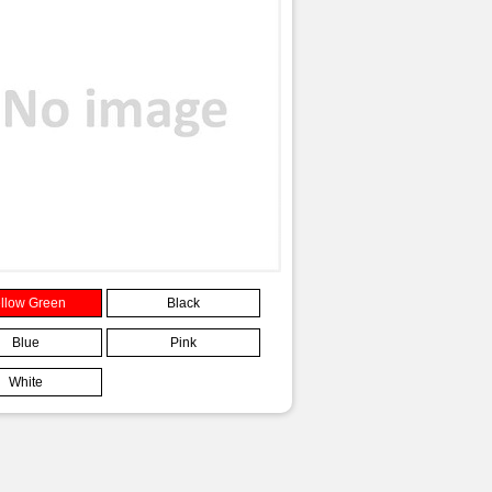
llow Green
Black
Blue
Pink
White