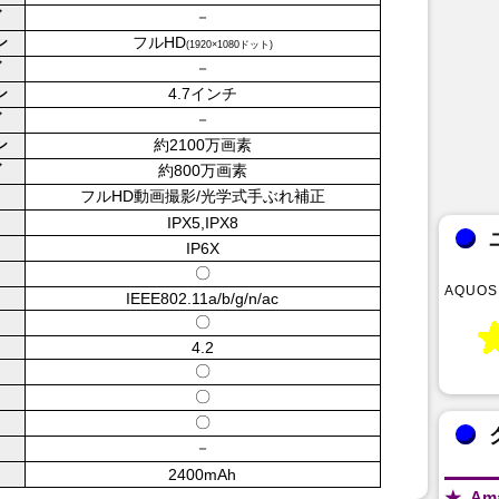
－
ブ
フルHD
ン
(1920×1080ドット)
－
ブ
4.7インチ
ン
－
ブ
約2100万画素
ン
約800万画素
ブ
フルHD動画撮影/光学式手ぶれ補正
IPX5,IPX8
IP6X
〇
AQUOS 
IEEE802.11a/b/g/n/ac
〇
4.2
〇
〇
〇
－
2400mAh
Am