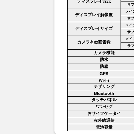
ディスプレイ方式
サ
メイ
ディスプレイ解像度
サ
メイ
ディスプレイサイズ
サ
メイ
カメラ有効画素数
サ
カメラ機能
防水
防塵
GPS
Wi-Fi
テザリング
Bluetooth
タッチパネル
ワンセグ
おサイフケータイ
赤外線通信
電池容量