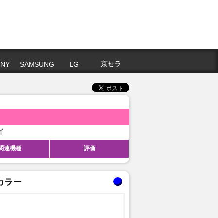
京セラ
NY
SAMSUNG
LG
イ
関連機種
評価
カラー