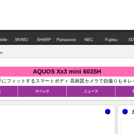
bile
MVNO
SHARP
Panasonic
NEC
Fujitsu
SO
SH
AQUOS Xx3 mini 603SH
手にフィットするスマートボディ 高画質カメラで自撮りもキレ
報
スペック
ニュース