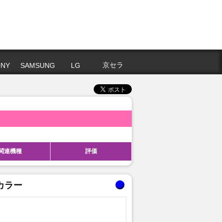
京セラ
NY
SAMSUNG
LG
関連機種
評価
カラー