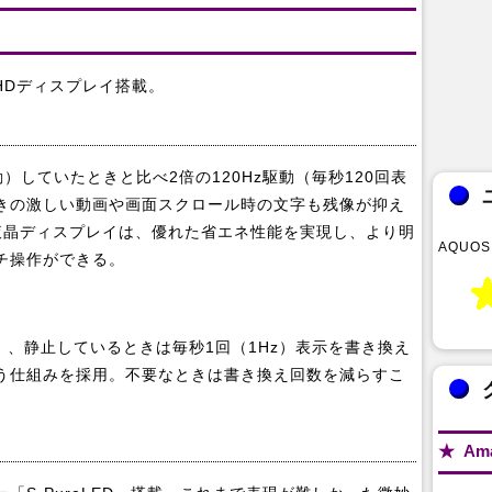
フルHDディスプレイ搭載。
動）していたときと比べ2倍の120Hz駆動（毎秒120回表
きの激しい動画や画面スクロール時の文字も残像が抑え
O液晶ディスプレイは、優れた省エネ性能を実現し、より明
AQUOS
チ操作ができる。
z）、静止しているときは毎秒1回（1Hz）表示を書き換え
う仕組みを採用。不要なときは書き換え回数を減らすこ
。
Am