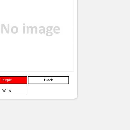
Purple
Black
White