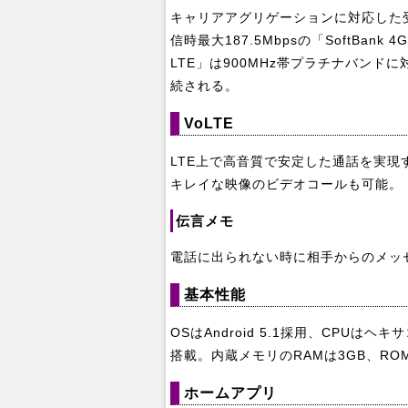
キャリアアグリゲーションに対応した受信時
信時最大187.5Mbpsの「SoftBank 
LTE」は900MHz帯プラチナバンドに
続される。
VoLTE
LTE上で高音質で安定した通話を実
キレイな映像のビデオコールも可能。
伝言メモ
電話に出られない時に相手からのメッ
基本性能
OSはAndroid 5.1採用、CPUはヘ
搭載。内蔵メモリのRAMは3GB、ROMは
ホームアプリ