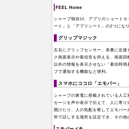
FEEL Home
シャープ独自UI。アプリのショート
ート」と「アプリシート」の2つにな
グリップマジック
左右にグリップセンサー、表裏に近接
ク画面表示や着信音を抑える、画面回
以外の情報を表示させない「着信時簡
ブで通知する機能など便利。
スマホにココロ「エモパー」
シャープの家電に搭載されている人工
セージを声や表示で伝えて、人に寄り添
開けたり、人の気配を察してエモパー
所で話しする場所を設定でき、その他
エモパーメモ