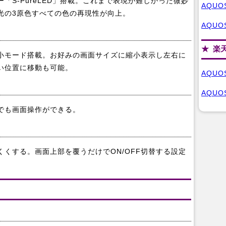
「S-PureLED」搭載。これまで表現が難しかった微妙
AQUO
光の3原色すべての色の再現性が向上。
AQUO
楽
小モード搭載。お好みの画面サイズに縮小表示し左右に
い位置に移動も可能。
AQUO
AQUO
でも画面操作ができる。
くする。画面上部を覆うだけでON/OFF切替する設定