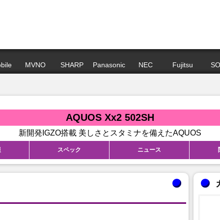
bile
MVNO
SHARP
Panasonic
NEC
Fujitsu
SO
AQUOS Xx2 502SH
新開発IGZO搭載 美しさとスタミナを備えたAQUOS
報
スペック
ニュース